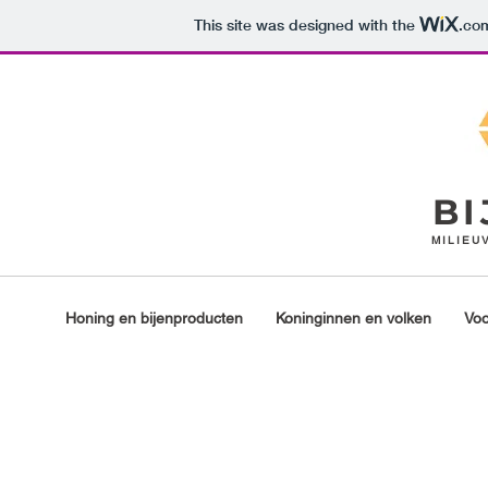
This site was designed with the
.co
B
MILIEU
Honing en bijenproducten
Koninginnen en volken
Voo